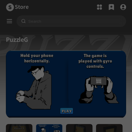
Store
PuzzleG