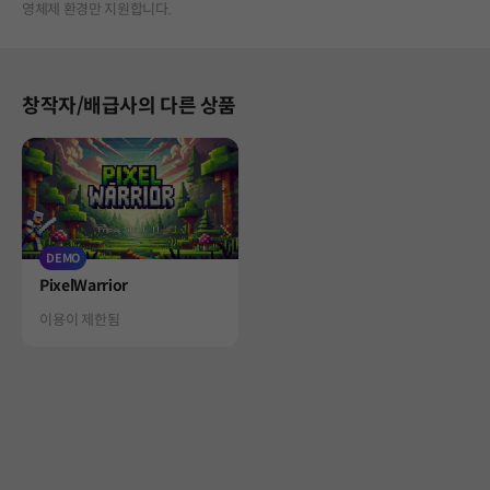
영체제 환경만 지원합니다.
창작자/배급사의 다른 상품
DEMO
Product
PixelWarrior
Status
이용이 제한됨