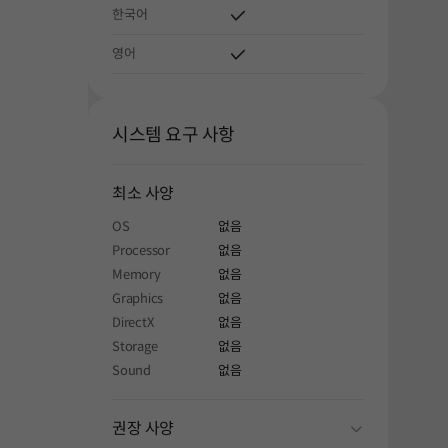
한국어
영어
시스템 요구 사항
최소 사양
OS
없음
Processor
없음
Memory
없음
Graphics
없음
DirectX
없음
Storage
없음
Sound
없음
folding
권장 사양