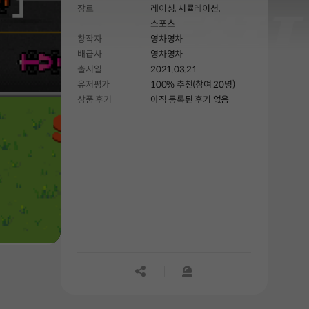
장르
레이싱,
시뮬레이션,
스포츠
창작자
영차영차
배급사
영차영차
출시일
2021.03.21
유저평가
100% 추천(참여 20명)
상품 후기
아직 등록된 후기 없음
공유하기
신고하기