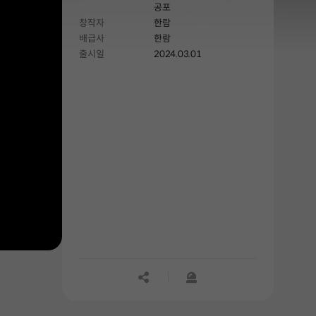
공포
창작자
한람
배급사
한람
출시일
2024.03.01
공유하기
신고하기