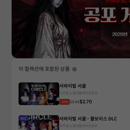
이 컬렉션에 포함된 상품
서바이벌 서클
비주얼 노벨
시뮬레이션
공포
$2.70
$5.41
-50%
서바이벌 서클 - 풀보이스 DLC
DLC
비주얼 노벨
시뮬레이션
공포