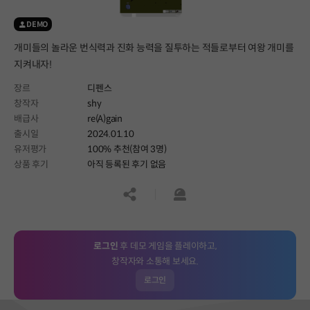
DEMO
개미들의 놀라운 번식력과 진화 능력을 질투하는 적들로부터 여왕 개미를
지켜내자!
장르
디펜스
창작자
shy
배급사
re(A)gain
출시일
2024.01.10
유저평가
100% 추천(참여 3명)
상품 후기
아직 등록된 후기 없음
공유하기
신고하기
로그인
후 데모 게임을 플레이하고,
창작자와 소통해 보세요.
로그인