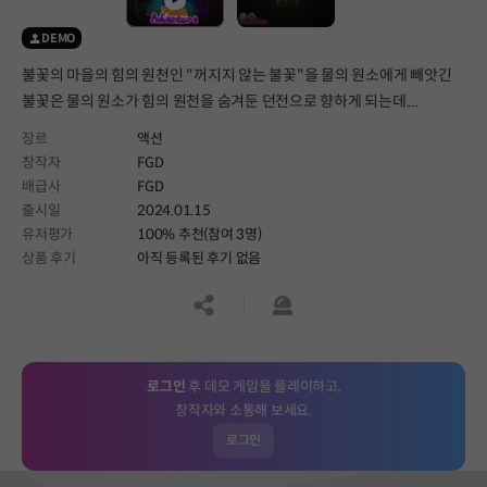
DEMO
불꽃의 마을의 힘의 원천인 "꺼지지 않는 불꽃"을 물의 원소에게 빼앗긴
불꽃은 물의 원소가 힘의 원천을 숨겨둔 던전으로 향하게 되는데....
장르
액션
창작자
FGD
배급사
FGD
출시일
2024.01.15
유저평가
100% 추천(참여 3명)
상품 후기
아직 등록된 후기 없음
공유하기
신고하기
로그인
후 데모 게임을 플레이하고,
창작자와 소통해 보세요.
로그인