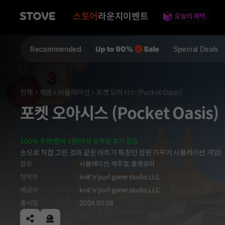
스토어
라운지
이벤트
Recommended
Special Deals
전체
게임
시뮬레이션
포켓 오아시스 (Pocket Oasis)
포켓 오아시스 (Pocket Oasis)
100% 추천(참여 1명)
아직 등록된 후기 없음
손으로 직접 그린 것과 같은 아트가 특징인 정원 가꾸기 시뮬레이션 게임!
장르
시뮬레이션,
캐주얼,
플랫포머
창작자
knit'n'purl game studio LLC
배급사
knit'n'purl game studio LLC
출시일
2024.05.08
공유하기
신고하기