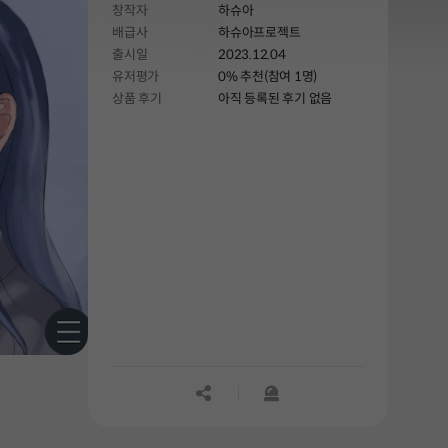
창작자
하슈아
배급사
하슈아프로젝트
출시일
2023.12.04
유저평가
0% 추천(참여 1명)
상품 후기
아직 등록된 후기 없음
공유하기
신고하기