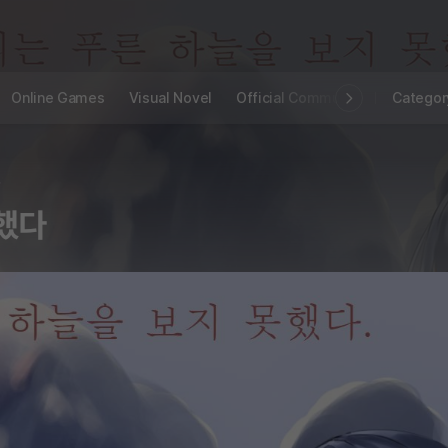
Online Games
Visual Novel
Official Community
STOVE I
Categor
다
못했다