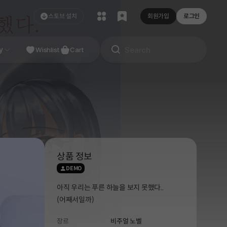
스토브 설치
회원가입
로그인
NDIE
y
Studio
Wishlist
Cart
상품 정보
DEMO
아직 우리는 푸른 하늘을 보지 못했다..
(어째서일까)
장르
비주얼 노벨