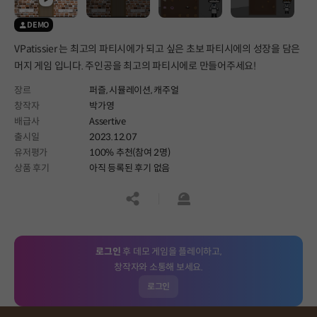
DEMO
VPatissier 는 최고의 파티시에가 되고 싶은 초보 파티시에의 성장을 담은
머지 게임 입니다. 주인공을 최고의 파티시에로 만들어주세요!
장르
퍼즐,
시뮬레이션,
캐주얼
창작자
박가영
배급사
Assertive
출시일
2023.12.07
유저평가
100% 추천(참여 2명)
상품 후기
아직 등록된 후기 없음
공유하기
신고하기
로그인
후 데모 게임을 플레이하고,
창작자와 소통해 보세요.
로그인