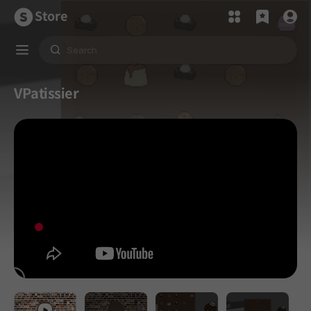
Store
VPatissier