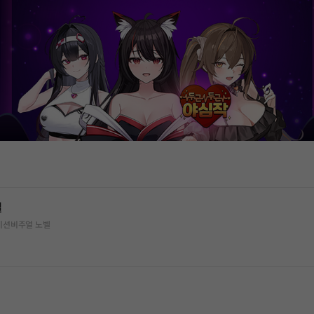
벨
이션
비주얼 노벨