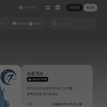
스토브 설치
회원가입
로그인
NDIE
y
Studio
Wishlist
Cart
상품 정보
COLLECTION
여기사 아가씨 본편과 DLC 21개를
컬렉션으로 만나보세요.
장르
시뮬레이션,
비주얼 노벨