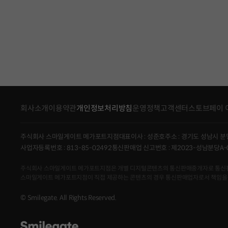
회사소개
이용약관
개인정보처리방침
운영정책
고객센터
스토브페이 
주식회사 스마일게이트 메가포트지점
대표이사 : 성준호
주소 : 경기도 성남시 분
사업자등록번호 : 813-85-02492
통신판매업 신고번호 : 제2023-성남분당A-
주식회사 스마일게이트 메가포트지점은 개별 디지털콘텐츠의 통신판매중개자로 통신판매의 당
스마일게이트 메가포트지점이 직접 제공하는 콘텐츠의 경우 통신판매업자로서 책임을
© Smilegate. All Rights Reserved.