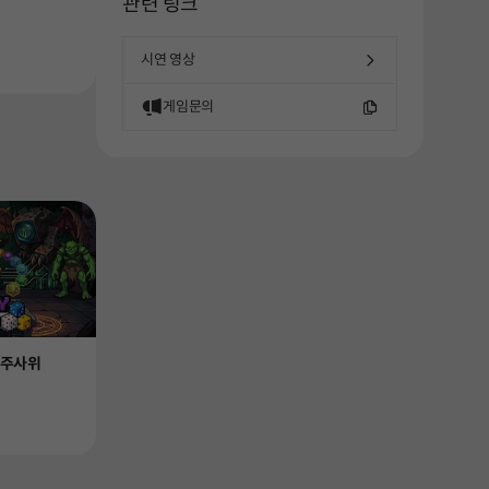
관련 링크
시연 영상
게임문의
 주사위