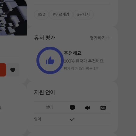
#3D
#무료게임
#판타지
유저 평가
평가하기
추천해요
100% 유저가 추천해요.
평가 참여 3명
평균 1분
지원 언어
언어
록
영어