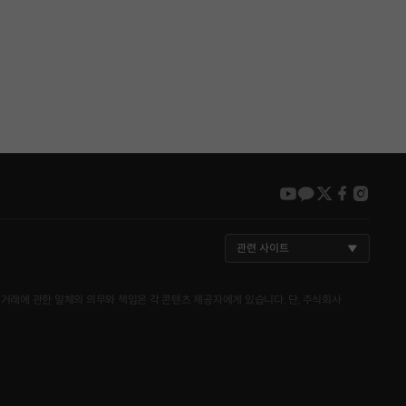
youtube
kakao
twitter
faceboo
insta
관련 사이트
거래에 관한 일체의 의무와 책임은 각 콘텐츠 제공자에게 있습니다. 단, 주식회사