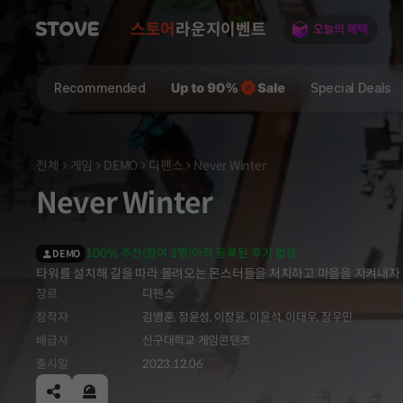
스토어
라운지
이벤트
Recommended
Special Deals
전체
게임
DEMO
디펜스
Never Winter
Never Winter
100% 추천(참여 3명)
아직 등록된 후기 없음
DEMO
타워를 설치해 길을 따라 몰려오는 몬스터들을 처치하고 마을을 지켜내자
장르
디펜스
창작자
김병훈, 정윤성, 이창윤, 이윤석, 이태우, 장우민
배급사
신구대학교 게임콘텐츠
출시일
2023.12.06
공유하기
신고하기