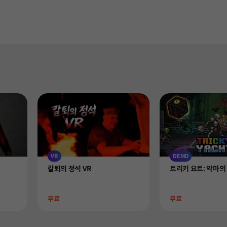
VR
DEMO
Product
Product
칼퇴의 정석 VR
트리키 요트: 악마의
Price
Price
무료
무료