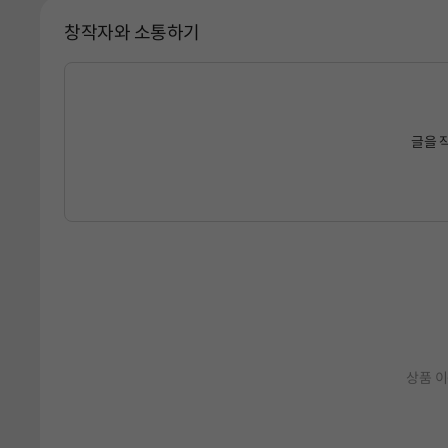
창작자와 소통하기
글을 
상품 이