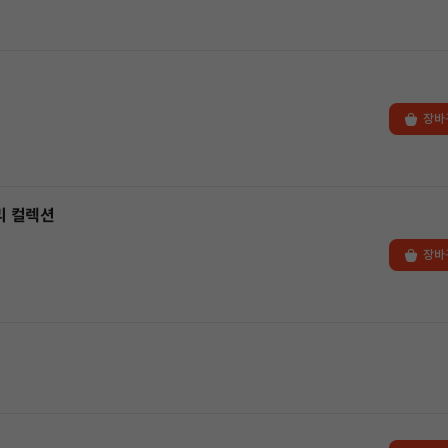
장바
리 컬렉션
장바