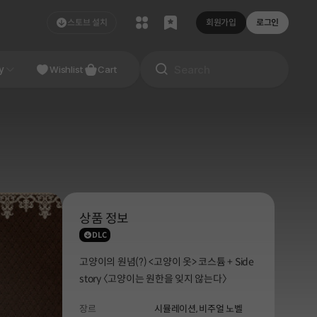
스토브 설치
회원가입
로그인
NDIE
y
Studio
Wishlist
Cart
상품 정보
DLC
고양이의 원념(?) <고양이 옷> 코스튬 + Side
story 〈고양이는 원한을 잊지 않는다〉
장르
시뮬레이션,
비주얼 노벨