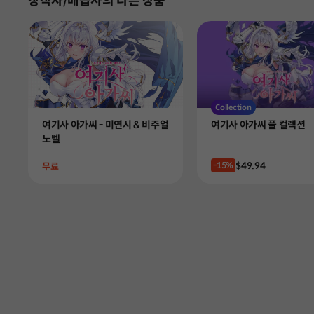
창작자/배급사의 다른 상품
Collection
Product
Product
여기사 아가씨 - 미연시 & 비주얼
여기사 아가씨 풀 컬렉션
노벨
Price
$49.94
Price
-15%
무료