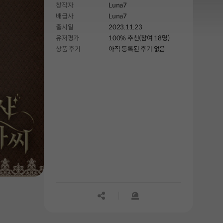
창작자
Luna7
배급사
Luna7
출시일
2023.11.23
유저평가
100% 추천(참여 18명)
상품 후기
아직 등록된 후기 없음
공유하기
신고하기