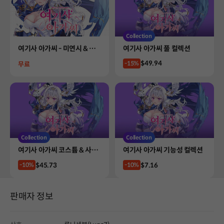
Collection
Product
Product
여기사 아가씨 - 미연시 & 비
여기사 아가씨 풀 컬렉션
주얼 노벨
Price
$49.94
Price
-15%
무료
Collection
Collection
Product
Product
여기사 아가씨 코스튬 & 사이
여기사 아가씨 기능성 컬렉션
드 스토리 컬렉션
Price
Price
$45.73
$7.16
-10%
-10%
판매자 정보