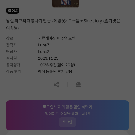
DLC
왕실 최고의 재봉사가 만든 <여왕옷> 코스튬 + Side story 〈벌거벗은
여왕님〉
장르
시뮬레이션,
비주얼 노벨
창작자
Luna7
배급사
Luna7
출시일
2023.11.23
유저평가
100% 추천(참여 20명)
상품 후기
아직 등록된 후기 없음
공유하기
신고하기
로그인
하고 더 많은 할인 혜택과
업데이트 소식을 받아보세요!
로그인