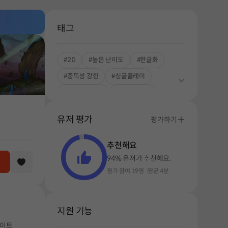
태그
#2D
#높은 난이도
#한글화
#중독성 강한
#싱글플레이
#메트로배니아
#로그라이트
#아케이드
#로그라이크
유저 평가
평가하기
#횡스크롤
추천해요
94% 유저가 추천해요.
평가 참여 19명
평균 4분
지원 기능
라이트