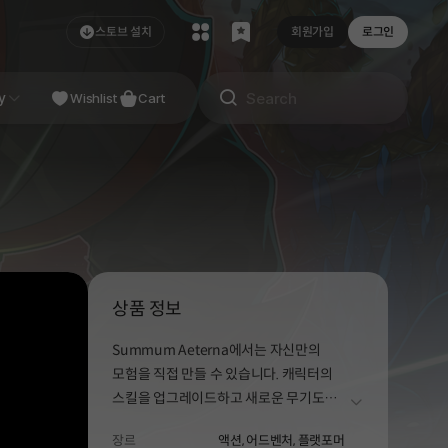
스토브 설치
회원가입
로그인
NDIE
y
Studio
Wishlist
Cart
상품 정보
Summum Aeterna에서는 자신만의
모험을 직접 만들 수 있습니다. 캐릭터의
스킬을 업그레이드하고 새로운 무기도
더보기
잠금 해제할 수 있는 씨앗 및 화폐와 더불어
장르
액션,
어드벤처,
플랫포머
막대한 보상으로 각 월드에서 확보한