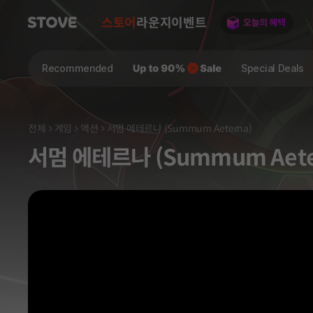
스토어
라운지
이벤트
Recommended
Special Deals
전체
게임
액션
서멈 에테르나 (Summum Aeterna)
서멈 에테르나 (Summum Aete