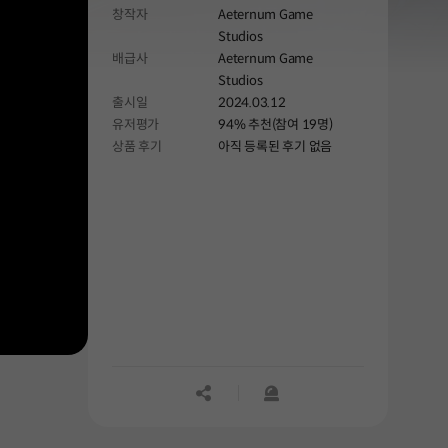
창작자
Aeternum Game
장비를 더욱 강력하게 만들고 월드의
Studios
특성도 강화해 보세요.
배급사
Aeternum Game
Studios
출시일
2024.03.12
유저평가
94% 추천(참여 19명)
상품 후기
아직 등록된 후기 없음
공유하기
신고하기