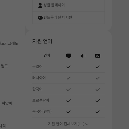
싱글 플레이어
컨트롤러 완벽 지원
지원 언어
아요? 그래도
언어
 월드
독일어
러시아어
한국어
포르투갈어
및 씨앗에
중국어(번체)
해주세요.
지원 언어 전체보기(11)
 시작