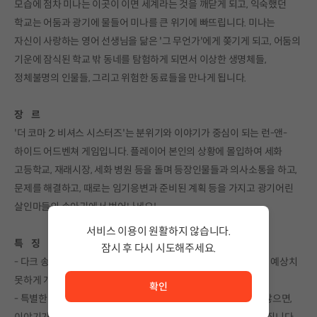
모습에 점차 미나는 이곳이 이면 세계라는 것을 깨닫게 되고, 익숙했던
학교는 어둠과 광기에 물들어 미나를 큰 위기에 빠뜨립니다. 미나는
자신이 사랑하는 영어 선생님을 닮은 '그 무언가'에게 쫒기게 되고, 어둠의
기운에 잠식된 학교 밖 동네를 탐험하게 되면서 이상한 생명체들,
정체불명의 인물들, 그리고 위험한 동료들을 만나게 됩니다.
장 르
'더 코마 2: 비셔스 시스터즈'는 분위기와 이야기가 중심이 되는 런-앤-
하이드 어드벤쳐 게임입니다. 플레이어 본인의 상황에 몰입하여 세화
고등학교, 재래시장, 세화 병원 등을 돌며 등장인물들과 의사소통을 하고,
문제를 해결하고, 때로는 임기응변과 준비된 계획 등을 가지고 광기어린
살인마들의 손아귀에서 벗어나세요!
서비스 이용이 원활하지 않습니다.
특 징
잠시 후 다시 시도해주세요.
- 다크 송(= 더 킬러)의 집요한 추격이 더 견고해지고, 추적이 더욱 예상치
서비스 이용이 원활하지 않습니다. <br/> 잠시 후 다시 시도
못하게 개선되었습니다.
확인
- 특별한 아이템을 모아 치명상을 피할 수 있는 방법을 강구하지 않으면,