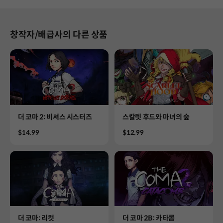
창작자/배급사의 다른 상품
Product
Product
더 코마 2: 비셔스 시스터즈
스칼렛 후드와 마녀의 숲
Price
Price
$14.99
$12.99
Product
Product
더 코마: 리컷
더 코마 2B: 카타콤