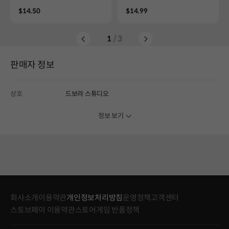
Price
Price
$14.50
$14.99
1
/ 3
판매자 정보
상호
드보라 스튜디오
정보 보기
회사소개
이용약관
개인정보처리방침
운영정책
고객센터
스토브페이 이용약관
스토어게임 반품정책