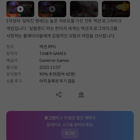
《각성자: 잊혀진 맹세》는 높은 자유도를 가진 전투 액션 로그라이크
게임입니다. '실발론드'라는 판타지 세계는 액션과 로그라이크를
사랑하는 플레이어들에게 감동적인 모험의 여정을 선사합니다.
장르
액션,
RPG
창작자
TANER GAMES
배급사
Gamirror Games
출시일
2023.11.07
유저평가
90% 추천(참여 42명)
상품 후기
아직 등록된 후기 없음
공유하기
신고하기
로그인
하고 더 많은 할인 혜택과
업데이트 소식을 받아보세요!
로그인