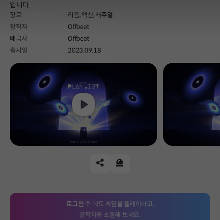
입니다.
장르
리듬,
액션,
캐주얼
창작자
Offbeat
배급사
Offbeat
출시일
2023.09.18
Play
공유하기
신고하기
로그인
후 데모 게임을 플레이하고,
창작자와 소통해 보세요.