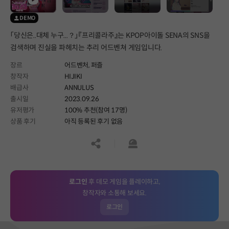
DEMO
「당신은..대체 누구...？」『프리콜라주』는 KPOP아이돌 SENA의 SNS을
검색하며 진실을 파헤치는 추리 어드벤쳐 게임입니다.
장르
어드벤처,
퍼즐
창작자
HIJIKI
배급사
ANNULUS
출시일
2023.09.26
유저평가
100% 추천(참여 17명)
상품 후기
아직 등록된 후기 없음
공유하기
신고하기
로그인
후 데모 게임을 플레이하고,
창작자와 소통해 보세요.
로그인