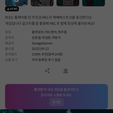
DEMO
M.E는 휠체어를 탄 주인공 MEL이 에베레스트산을 등산한다는
게임입니다 갈고리를 잘 활용해 MEL과 함께 정상에 올라보세요!
장르
플랫포머,
어드벤처,
캐주얼
창작자
김한결, 박성현, 최현서
배급사
SavageGames
출시일
2023.09.12
유저평가
100% 추천(참여 24명)
상품 후기
아직 등록된 후기 없음
공유하기
신고하기
로그인
후 데모 게임을 플레이하고,
창작자와 소통해 보세요.
로그인