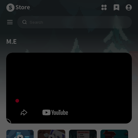
Store
M.E