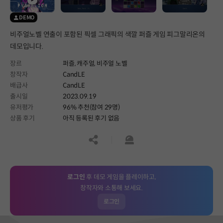
DEMO
비주얼노벨 연출이 포함된 픽셀 그래픽의 색깔 퍼즐 게임 피그말리온의
데모입니다.
장르
퍼즐,
캐주얼,
비주얼 노벨
창작자
CandLE
배급사
CandLE
출시일
2023.09.19
유저평가
96% 추천(참여 29명)
상품 후기
아직 등록된 후기 없음
공유하기
신고하기
로그인
후 데모 게임을 플레이하고,
창작자와 소통해 보세요.
로그인