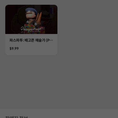
Product
파스파투: 배고픈 예술가 (Pas
spartout: Starving Artist)
Price
$9.99