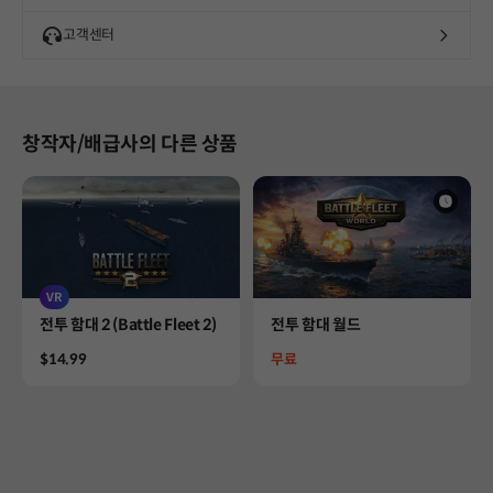
고객센터
창작자/배급사의 다른 상품
VR
Product
Product
전투 함대 2 (Battle Fleet 2)
전투 함대 월드
Price
Price
$14.99
무료