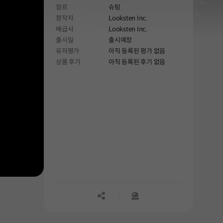
장르
슈팅
용암, 얼음산, 우주를 여행하며 몬스터를
창작자
Looksten Inc.
물리치고 평화를 되찾아주세요. 스릴
배급사
Looksten Inc.
넘치는 도전과 영웅적인 업적을
출시일
출시예정
기대하세요. 지금 플레이하세요!
유저평가
아직 등록된 평가 없음
상품 후기
아직 등록된 후기 없음
공유하기
신고하기