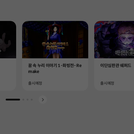
Product
Product
꿈 속 누리 이야기 1 -화빙전- Re
이단심판관 쉐퍼드
make
Availability
Availability
출시예정
출시예정
Go to slide 1
Go to slide 2
Go to slide 3
Go to slide 4