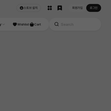
스토브 설치
회원가입
로그인
NDIE
y
Studio
Wishlist
Cart