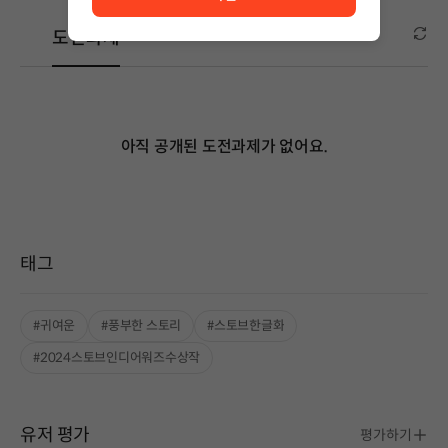
도전과제
아직 공개된 도전과제가 없어요.
태그
#귀여운
#풍부한 스토리
#스토브한글화
#2024스토브인디어워즈수상작
유저 평가
평가하기