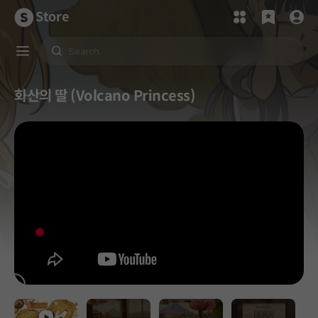
Store
화산의 딸 (Volcano Princess)