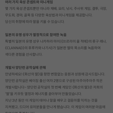
여러 가지 육성 콘셉트와 미니게임
몇 가지 육성 콘셉트뿐만 아니라 재배, 요리, 낚시, 주사위 게임, 결투, 극장,
무도회, 경마, 골목 등 다양한 육성법과 미니게임을 제공합니다.
당신의 취향에 따라 딸을 키울 수 있습니다.
일본의 유명 성우가 열정적으로 참여한 녹음
특별히 일본의 유명 성우 나카하라 마이(《쓰르라미 울 적에》의 류구 레나,
《CLANNAD》의 후루카와 나기사)가 일본판 딸의 목소리를 녹음하여
색다른 경험을 선사합니다.
개발사 양단런 공작실에 관해
안녕하세요! 《화산의 딸》을 향한 변함없는 응원과 성원에 감사드립니다.
양단런 공작실은 베이징 출신 여자 2명으로 구성된 아주아주아주 작은
개발사랍니다~ 양단런 공작실의 첫 번째 게임인 《화산의 딸》은 저희의
'딸'을 키우듯 열정과 에너지를 쏟아부어 만들었습니다.
지난 3년 동안 이 게임이 태어나 말을 배우고 걸음마를 익히는 것을
지켜봤고, 드디어 유저분들을 만나게 됐습니다. 이 게임이 여러분 마음에