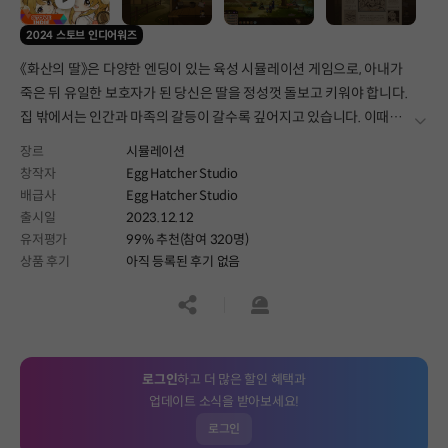
2024 스토브 인디어워즈
《화산의 딸》은 다양한 엔딩이 있는 육성 시뮬레이션 게임으로, 아내가
죽은 뒤 유일한 보호자가 된 당신은 딸을 정성껏 돌보고 키워야 합니다.
집 밖에서는 인간과 마족의 갈등이 갈수록 깊어지고 있습니다. 이때
더보
마족의 수장인 미네르바가 다시 쳐들어온다면 화산국에서는 올바른
장르
시뮬레이션
힘이 더욱 필요할 것입니다. 딸은 어떤 여성으로 성장할까요? 화산국의
창작자
Egg Hatcher Studio
미래는 어떻게 될까요? 당신의 선택 하나하나가 모두 중요합니다.
배급사
Egg Hatcher Studio
출시일
2023.12.12
유저평가
99% 추천(참여 320명)
상품 후기
아직 등록된 후기 없음
공유하기
신고하기
로그인
하고 더 많은 할인 혜택과
업데이트 소식을 받아보세요!
로그인