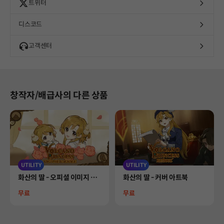
트위터
디스코드
고객센터
창작자/배급사의 다른 상품
UTILITY
UTILITY
Product
Product
화산의 딸 - 오피셜 이미지 패
화산의 딸 - 커버 아트북
키지
Price
Price
무료
무료