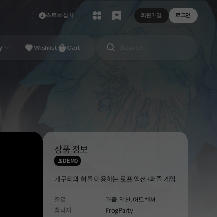
스토브 설치
회원가입
로그인
NDIE
y
Studio
Wishlist
Cart
상품 정보
DEMO
개구리의 혀를 이용하는 로프 액션+퍼즐 게임
장르
퍼즐,
액션,
어드벤처
창작자
FrogParty