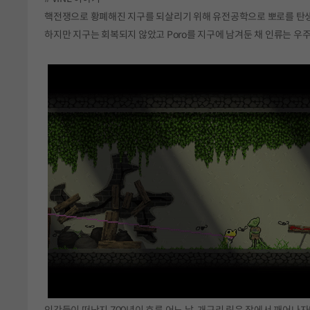
핵전쟁으로 황폐해진 지구를 되살리기 위해 유전공학으로 뽀로를 탄생
하지만 지구는 회복되지 않았고 Poro를 지구에 남겨둔 채 인류는 우
인간들이 떠난지 700년이 흐른 어느 날, 개구리 릭은 잠에서 깨어나