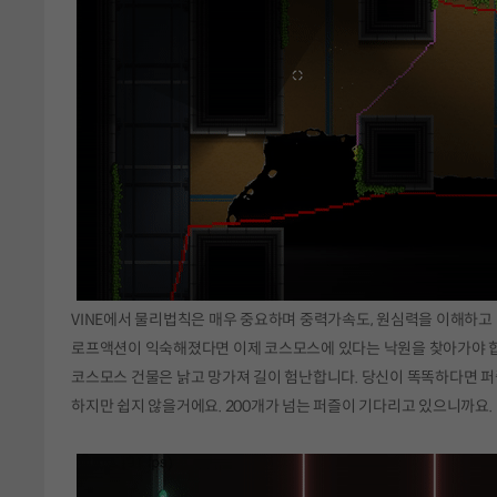
VINE에서 물리법칙은 매우 중요하며 중력가속도, 원심력을 이해하고
로프액션이 익숙해졌다면 이제 코스모스에 있다는 낙원을 찾아가야 
코스모스 건물은 낡고 망가져 길이 험난합니다. 당신이 똑똑하다면 퍼즐
하지만 쉽지 않을거에요. 200개가 넘는 퍼즐이 기다리고 있으니까요.