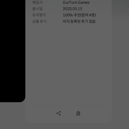
배급사
OurTurn Games
출시일
2023.05.15
유저평가
100% 추천(참여 4명)
상품 후기
아직 등록된 후기 없음
공유하기
신고하기