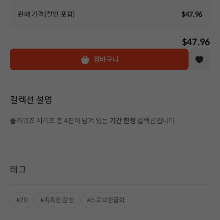
판매 가격(할인 포함)
$47.96
$47.96
장바구니
컬렉션 설명
플라워즈 시리즈 총 4편이 담겨 있는
기간 한정
컬렉션입니다.
태그
#2D
#촉촉한 감성
#스토브한글화