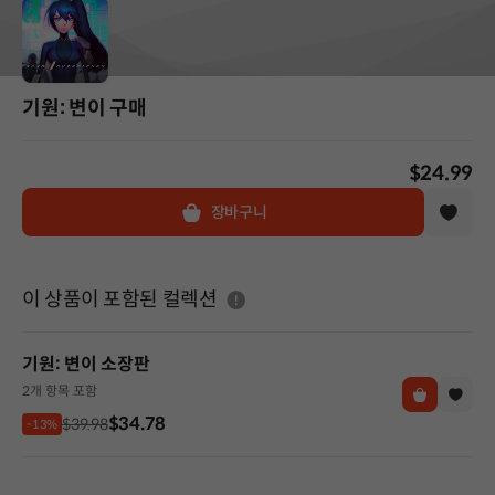
기원: 변이 구매
$24.99
장바구니
도움말
이 상품이 포함된 컬렉션
기원: 변이 소장판
2개 항목 포함
$34.78
$39.98
-13%