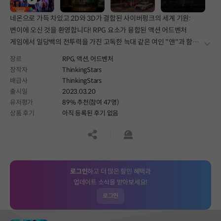
네온으로 가득 차있고 2D와 3D가 결합된 사이버펑크의 세계 기원:
변이에 오신 것을 환영합니다! RPG 요소가 융합된 액션 어드벤처
게임에서 일당백의 전투력을 가진 고독한 늑대 같은 여인 "앤"과 함께
더보
사악한 대기업들로 충만된 거대한 도시에서 신비로운 프린지 그룹과
장르
RPG,
액션,
어드벤처
기괴한 생물체를 만나보세요
창작자
ThinkingStars
배급사
ThinkingStars
출시일
2023.03.20
유저평가
89% 추천(참여 47명)
상품 후기
아직 등록된 후기 없음
공유하기
신고하기
로그인
하고 더 많은 할인 혜택과
업데이트 소식을 받아보세요!
로그인