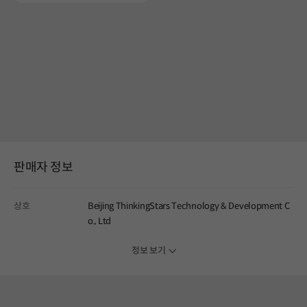
판매자 정보
상호
Beijing ThinkingStars Technology & Development C
o., Ltd
정보 보기