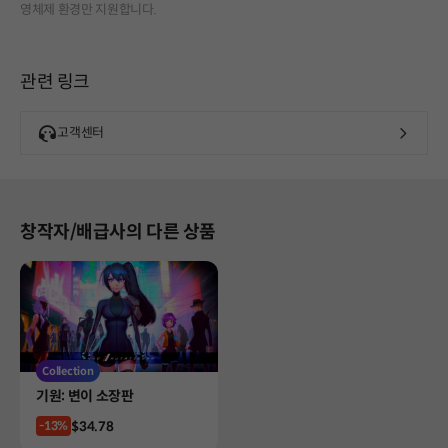
영체제 환경만 지원합니다.
관련 링크
고객센터
창작자/배급사의 다른 상품
Collection
Product
기원: 변이 소장판
Price
$34.78
-13%