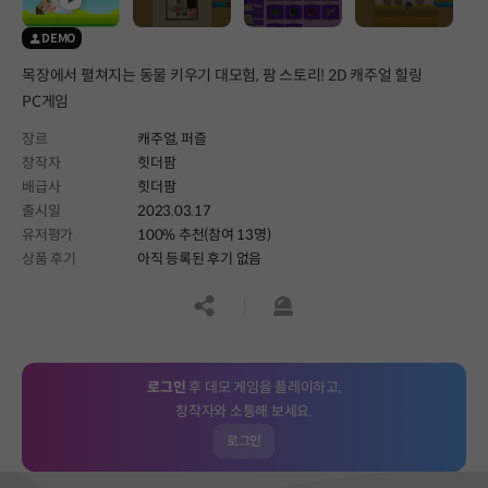
DEMO
목장에서 펼쳐지는 동물 키우기 대모험, 팜 스토리! 2D 캐주얼 힐링
PC게임
장르
캐주얼,
퍼즐
창작자
힛더팜
배급사
힛더팜
출시일
2023.03.17
유저평가
100% 추천(참여 13명)
상품 후기
아직 등록된 후기 없음
공유하기
신고하기
로그인
후 데모 게임을 플레이하고,
창작자와 소통해 보세요.
로그인