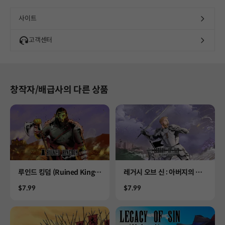
사이트
고객센터
창작자/배급사의 다른 상품
Product
Product
루인드 킹덤 (Ruined Kingd
레거시 오브 신 : 아버지의 희
om)
생 (Legacy of Sin the fathe
Price
Price
$7.99
$7.99
r sacrifice)