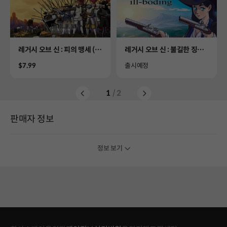
Product
Product
레거시 오브 신 : 피의 맹세 (Le
레거시 오브 신 : 불길한 징조
gacy of Sin blood oath)
(Legacy of Sin ill-boding)
Price
Availability
$7.99
출시예정
1
/ 2
판매자 정보
정보 보기