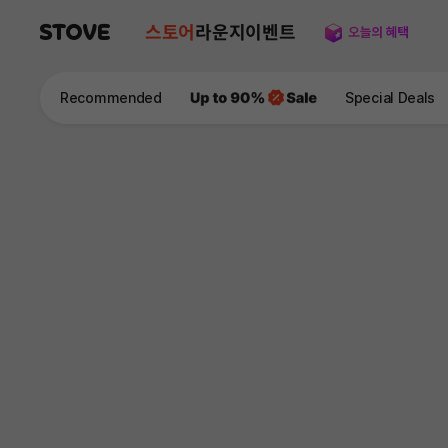
스토어
라운지
이벤트
Recommended
Special Deals