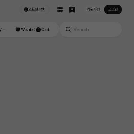
스토브 설치
회원가입
로그인
NDIE
y
Studio
Wishlist
Cart