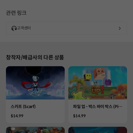
관련 링크
고객센터
창작자/배급사의 다른 상품
Product
Product
스카프 (Scarf)
파일 업 - 박스 바이 박스 (Pile
Up! Box by Box)
Price
Price
$14.99
$14.99