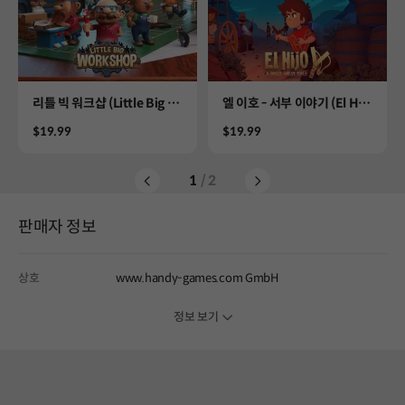
Product
Product
리틀 빅 워크샵 (Little Big W
엘 이호 - 서부 이야기 (El Hij
orkshop)
o - A Wild West Tale)
Price
Price
$19.99
$19.99
1
/ 2
판매자 정보
상호
www.handy-games.com GmbH
정보 보기