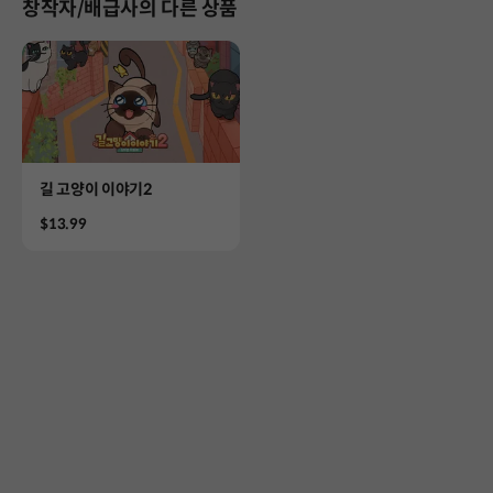
창작자/배급사의 다른 상품
Product
길 고양이 이야기2
Price
$13.99