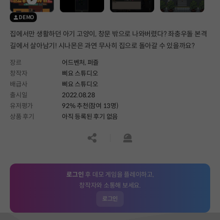
DEMO
집에서만 생활하던 아기 고양이, 창문 밖으로 나와버렸다? 좌충우돌 본격
길에서 살아남기! 시나몬은 과연 무사히 집으로 돌아갈 수 있을까요?
장르
어드벤처,
퍼즐
창작자
삐요 스튜디오
배급사
삐요 스튜디오
출시일
2022.08.28
유저평가
92% 추천(참여 13명)
상품 후기
아직 등록된 후기 없음
공유하기
신고하기
로그인
후 데모 게임을 플레이하고,
창작자와 소통해 보세요.
로그인