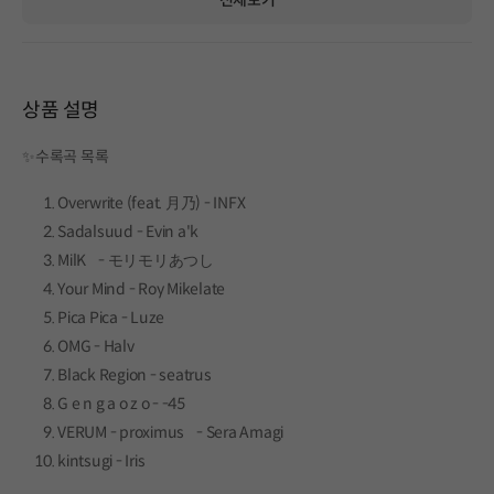
상품 설명
✨수록곡 목록
Overwrite (feat. 月乃) - INFX
Sadalsuud - Evin a'k
MilK - モリモリあつし
Your Mind - Roy Mikelate
Pica Pica - Luze
OMG - Halv
Black Region - seatrus
G e n g a o z o - -45
VERUM - proximus - Sera Amagi
kintsugi - Iris