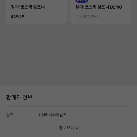
Product
Product
칼파: 코스믹 심포니
칼파: 코스믹 심포니 DEMO
Price
Status
$19.99
이용이 제한됨
판매자 정보
상호
(주)케세라게임즈
정보 보기