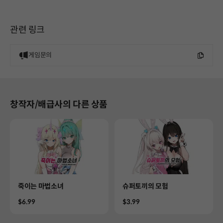
관련 링크
게임문의
창작자/배급사의 다른 상품
Product
Product
죽이는 마법소녀
슈퍼토끼의 모험
Price
Price
$6.99
$3.99