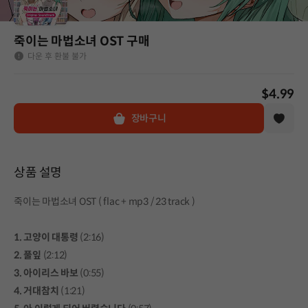
죽이는 마법소녀 OST 구매
다운 후 환불 불가
$4.99
장바구니
상품 설명
죽이는 마법소녀 OST ( flac + mp3 / 23 track )
1. 고양이 대통령
(2:16)
2. 풀잎
(2:12)
3. 아이리스 바보
(0:55)
4. 거대참치
(1:21)