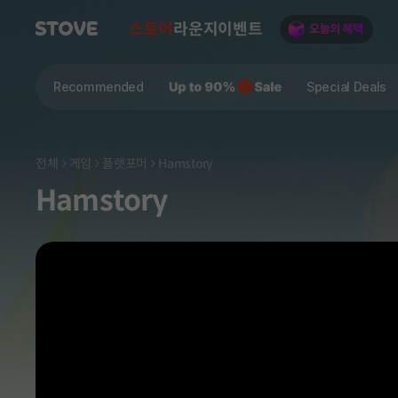
스토어
라운지
이벤트
Recommended
Special Deals
전체
게임
플랫포머
Hamstory
Hamstory