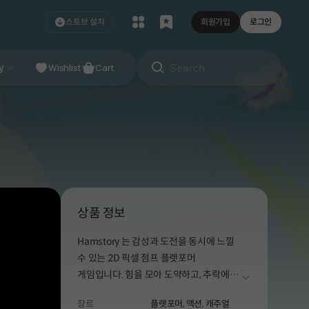
스토브 설치
회원가입
로그인
NDIE
y
Studio
Wishlist
Cart
상품 정보
Hamstory 는 감성과 도전을 동시에 느낄
수 있는 2D 픽셀 점프 플랫포머
게임입니다. 힘을 모아 도약하고, 추락에서
더보기
배우며 성장하세요.
장르
플랫포머,
액션,
캐주얼