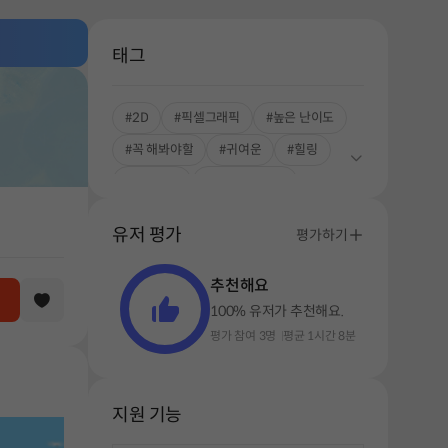
태그
#2D
#픽셀그래픽
#높은 난이도
#꼭 해봐야할
#귀여운
#힐링
#조작중심
#콘트롤러 지원
#싱글플레이
#INDIE BOOST LAB
유저 평가
평가하기
추천해요
100% 유저가 추천해요.
평가 참여 3명
평균 1시간 8분
지원 기능