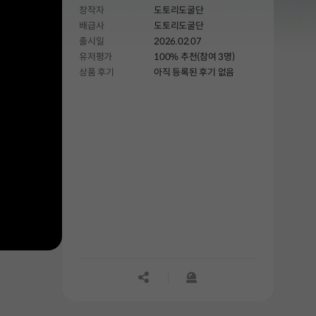
창작자
도토리도굴단
배급사
도토리도굴단
출시일
2026.02.07
유저평가
100% 추천(참여 3명)
상품 후기
아직 등록된 후기 없음
공유하기
신고하기