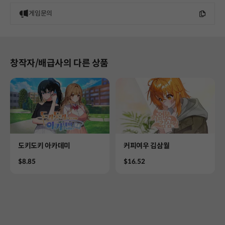
게임문의
창작자/배급사의 다른 상품
Product
Product
도키도키 아카데미
커피여우 김삼월
Price
Price
$8.85
$16.52