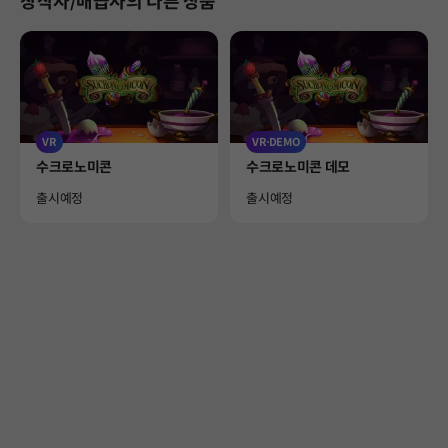
창작자/배급사의 다른 상품
VR
VR
DEMO
Product
Product
수크로노미콘
수크로노미콘 데모
Availability
Availability
출시예정
출시예정