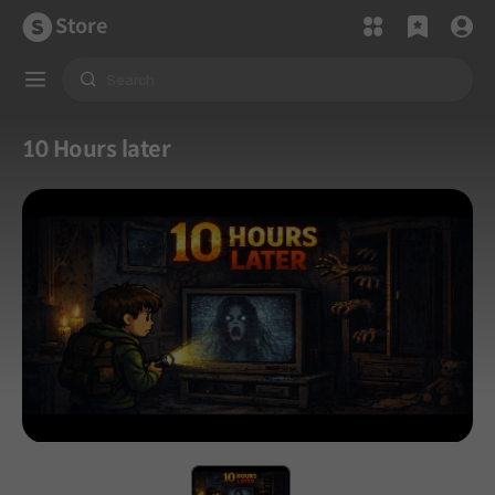
Store
10 Hours later