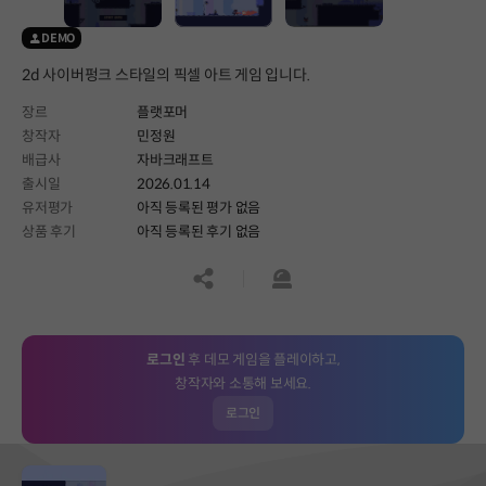
DEMO
2d 사이버펑크 스타일의 픽셀 아트 게임 입니다.
장르
플랫포머
창작자
민정원
배급사
자바크래프트
출시일
2026.01.14
유저평가
아직 등록된 평가 없음
상품 후기
아직 등록된 후기 없음
공유하기
신고하기
로그인
후 데모 게임을 플레이하고,
창작자와 소통해 보세요.
로그인