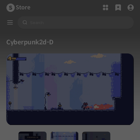
Store
Cyberpunk2d-D