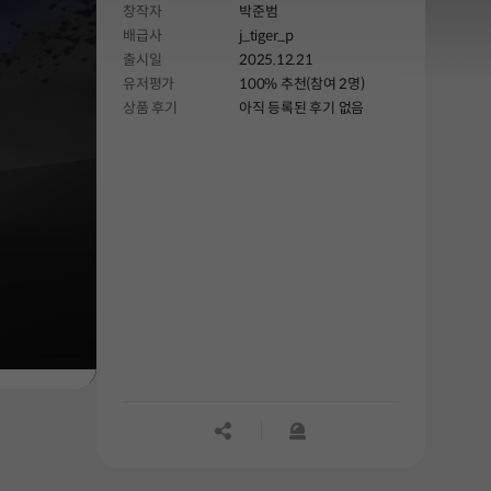
창작자
박준범
배급사
j_tiger_p
출시일
2025.12.21
유저평가
100% 추천(참여 2명)
상품 후기
아직 등록된 후기 없음
공유하기
신고하기