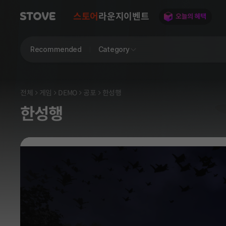
스토어
라운지
이벤트
Recommended
Category
전체
게임
DEMO
공포
한성행
한성행