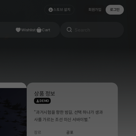
스토브 설치
회원가입
로그인
Wishlist
Cart
상품 정보
DEMO
“과거시험을 향한 밤길, 선택 하나가 생과
사를 가르는 조선 미신 서바이벌.”
장르
공포