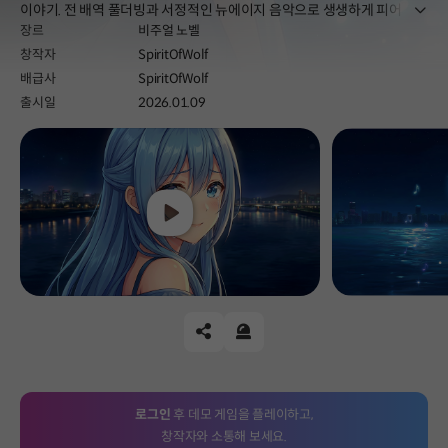
더보
이야기. 전 배역 풀더빙과 서정적인 뉴에이지 음악으로 생생하게 피어나는
장르
비주얼 노벨
정통 클래식 로맨스.
창작자
SpiritOfWolf
배급사
SpiritOfWolf
출시일
2026.01.09
Play
공유하기
신고하기
로그인
후 데모 게임을 플레이하고,
창작자와 소통해 보세요.