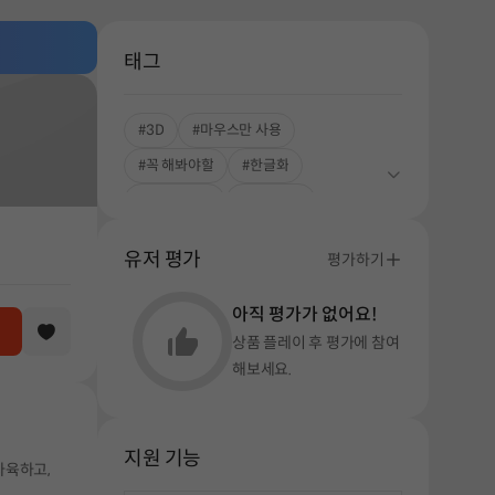
태그
#3D
#마우스만 사용
#꼭 해봐야할
#한글화
#스토리중심
#시간 순삭
#스트레스 해소
#중독성 강한
유저 평가
평가하기
#자동화
아직 평가가 없어요!
상품 플레이 후 평가에 참여
해보세요.
지원 기능
사육하고,