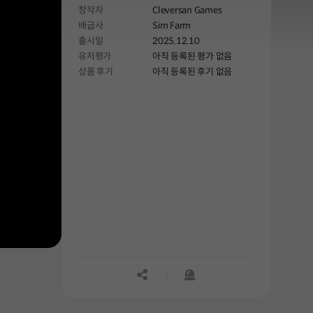
창작자
Cleversan Games
농업에 오신 것을 환영합니다.
배급사
Sim Farm
출시일
2025.12.10
유저평가
아직 등록된 평가 없음
상품 후기
아직 등록된 후기 없음
공유하기
신고하기