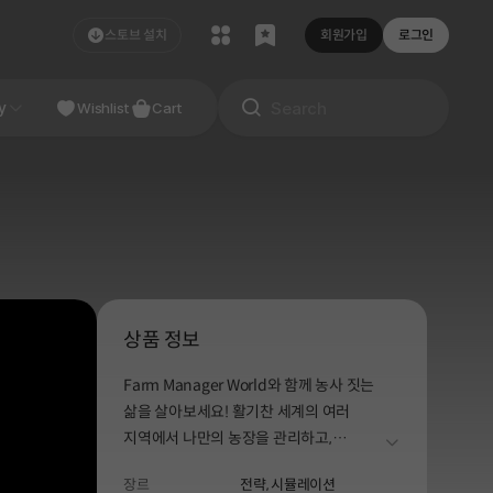
스토브 설치
회원가입
로그인
NDIE
y
Studio
Wishlist
Cart
상품 정보
Farm Manager World와 함께 농사 짓는
삶을 살아보세요! 활기찬 세계의 여러
지역에서 나만의 농장을 관리하고,
더보기
이국적인 작물을 재배하며 농업 비즈니스
장르
전략,
시뮬레이션
제국을 건설하세요. 최고의 지속 가능한