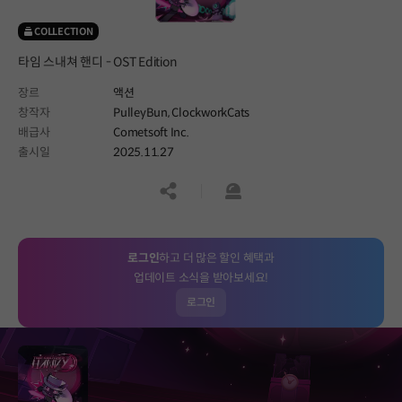
COLLECTION
타임 스내쳐 핸디 - OST Edition
장르
액션
창작자
PulleyBun, ClockworkCats
배급사
Cometsoft Inc.
출시일
2025.11.27
공유하기
신고하기
로그인
하고 더 많은 할인 혜택과
업데이트 소식을 받아보세요!
로그인