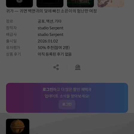
귀가 — 귀면 백면귀의 덫에 빠진 소은이의 험난한 여정
장르
공포,
액션,
기타
창작자
studio Serpent
배급사
studio Serpent
출시일
2026.01.02
유저평가
50% 추천(참여 2명)
상품 후기
아직 등록된 후기 없음
공유하기
신고하기
로그인
하고 더 많은 할인 혜택과
업데이트 소식을 받아보세요!
로그인