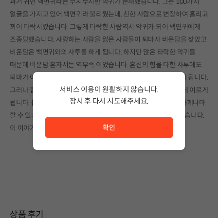
과거 귀면 백면귀라는 무시무시한 악귀가 존재했습니다. 그는 100가지
얼굴을 가지고 있어 백면귀라 불리웠는데, 친한 사람으로 변장하여 홀리고
꾀어 타락시켰습니다. 그렇게 타락한 사람역시 악귀가 되어 백면귀에게
조종당했습니다. 사랑하는 사람을 잃은 사람들이 퇴마사 비운담을 찾았고
비운담은 백면귀와의 사투를 하게 됩니다. 하지만 많은 타락한 악귀들
때문에 비운담 혼자서는 역부족 이었습니다. 혼신의 힘을 다한 사투에도
퇴마가 어려워진 비운담은 자신의 생명을 걸어 백면귀를 봉인하게 됩니다.
서비스 이용이 원활하지 않습니다.
그러나 힘이 다한 비운담은 그의 생명을 걸었지만 불완전한 봉인에 이르게
잠시 후 다시 시도해주세요.
됩니다. 불완전한 봉인으로 백면귀는 현실세계에 영향력을 미약하게나마
서비스 이용이 원활하지 않습니다. <br/> 잠시 후 다시 시도
할 수 있게 되고 자신을 이 봉인에서 풀어줄 희생자를 찾기 시작했습니다.
확인
이 이야기는 이 덫에 빠진 여고생의 이야기 입니다.
상품 후기