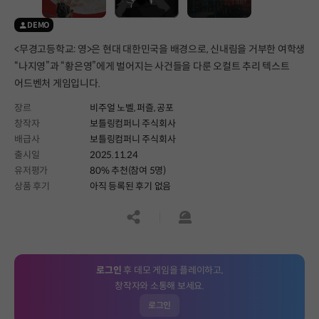
DEMO
<무경고등학교: 영>은 현대 대한민국을 배경으로, 신내림을 거부한 여학생
“나지영”과 “황은영”에게 벌어지는 사건들을 다룬 오컬트 추리 텍스트
어드벤처 게임입니다.
장르
비주얼 노벨,
퍼즐,
공포
창작자
보틀링컴퍼니 주식회사
배급사
보틀링컴퍼니 주식회사
출시일
2025.11.24
유저평가
80% 추천(참여 5명)
상품 후기
아직 등록된 후기 없음
공유하기
신고하기
로그인
후 데모 게임을 플레이하고,
창작자와 소통해 보세요.
로그인