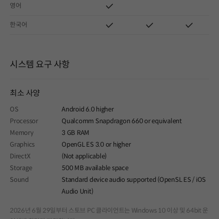
영어
한국어
시스템 요구 사항
최소 사양
OS
Android 6.0 higher
Processor
Qualcomm Snapdragon 660 or equivalent
Memory
3 GB RAM
Graphics
OpenGL ES 3.0 or higher
DirectX
(Not applicable)
Storage
500 MB available space
Sound
Standard device audio supported (OpenSL ES / iOS
Audio Unit)
2026년 6월 29일부터 스토브 PC 클라이언트는 Windows 10 이상 및 64bit 운