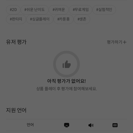
#2D
#쉬운 난이도
#귀여운
#무료게임
#실험적인
#판타지
#싱글플레이
#카툰풍
#생존
유저 평가
평가하기
아직 평가가 없어요!
상품 플레이 후 평가에 참여해보세요.
지원 언어
언어