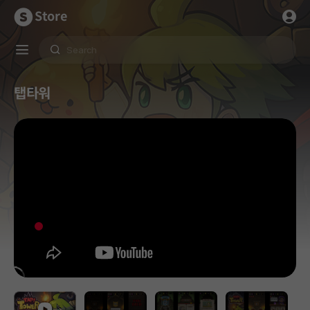
Store
탭타워