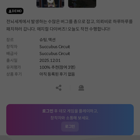
DEMO
전뇌세계에서 발생하는 수많은 버그를 총으로 잡고, 의뢰비로 하루하루를
패치하러 갑니다. 매지컬 다이버즈! 오늘도 작전 수행합니다!
장르
슈팅,
액션
창작자
Succubus Circuit
배급사
Succubus Circuit
출시일
2025.12.01
유저평가
100% 추천(참여 3명)
상품 후기
아직 등록된 후기 없음
공유하기
신고하기
로그인
후 데모 게임을 플레이하고,
창작자와 소통해 보세요.
로그인