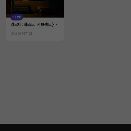
DEMO
Product
리로더: 테스트_서브젝트(버
닝비버)
Status
이용이 제한됨