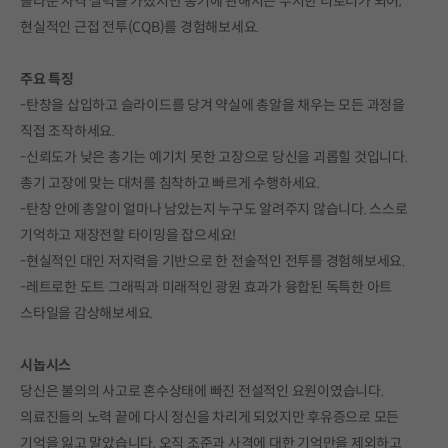
놀라운 사격 실력을 가졌지만 총기에 관해서는 무지한 리로더가 되어,
현실적인 근접 전투(CQB)를 경험해보세요.
주요 특징
-탄창을 삽입하고 슬라이드를 당겨 약실에 총알을 채우는 모든 과정을
직접 조작하세요.
-신뢰도가 낮은 총기는 예기치 못한 고장으로 당신을 괴롭힐 것입니다.
총기 고장에 맞는 대처를 침착하고 빠르게 수행하세요.
-탄창 안에 총알이 얼마나 남았는지 누구도 알려주지 않습니다. 스스로
기억하고 재장전할 타이밍을 잡으세요!
-현실적인 대인 저지력을 기반으로 한 전술적인 전투를 경험해보세요.
-레트로한 도트 그래픽과 미래적인 광원 효과가 융합된 독특한 아트
스타일을 감상해보세요.
시놉시스
당신은 불의의 사고로 혼수상태에 빠진 전설적인 요원이였습니다.
의료진들의 노력 끝에 다시 정신을 차리게 되었지만 후유증으로 모든
기억을 잃고 말았습니다. 오직 조준과 사격에 대한 기억만을 제외하고