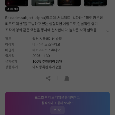
DEMO
Reloader: subject_alpha(리로더: 서브젝트_알파)는 "불릿 카운팅
리로드 액션"을 표방하고 있는 실험적인 게임으로, 현실적인 총기
조작과 영화 같은 액션을 동시에 선사합니다. 놀라운 사격 실력을
더보
가졌지만 총기에 관해서는 무지한 리로더가 되어, 현실적인 근접 전투
장르
액션,
시뮬레이션,
슈팅
(CQB)를 경험해보세요.
창작자
네버더리스 스튜디오
배급사
네버더리스 스튜디오
출시일
2025.11.30
유저평가
100% 추천(참여 3명)
상품 후기
아직 등록된 후기 없음
공유하기
신고하기
로그인
후 데모 게임을 플레이하고,
창작자와 소통해 보세요.
로그인